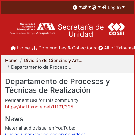
Log In
Secretaría de
Unidad
Home
Communities & Collections
All of Zaloamat
Home
División de Ciencias y Artes para el Diseño
Departamento de Procesos y Técnicas de Realización
Departamento de Procesos y
Técnicas de Realización
Permanent URI for this community
https://hdl.handle.net/11191/325
News
Material audiovisual en YouTube:
Clic aquí para ver colección de videos.