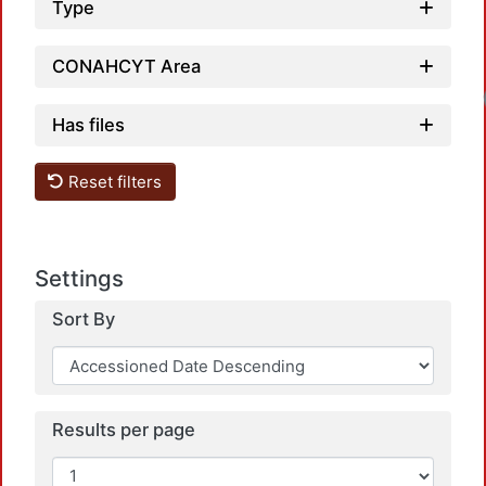
Type
CONAHCYT Area
Has files
Reset filters
Loadi
Settings
Sort By
Results per page