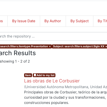
ns
By Issue Date
By Author
By Subject
By Ti
 search.filters.itemtype.Presentation
×
Subject: search.filters.subject.Siglo XX
arch Results
showing
1 - 2 of 2
Item
Add to my list
Las obras de Le Corbusier
(
Universidad Autónoma Metropolitana, Unidad Azc
Artes para el Diseño, Departamento de Evaluació
Principales obras de Corbusier, teórico de la arq
Castro Almeida, Oscar Henry
curiosidad por la ciudad y sus transformaciones, l
construcciones populares.