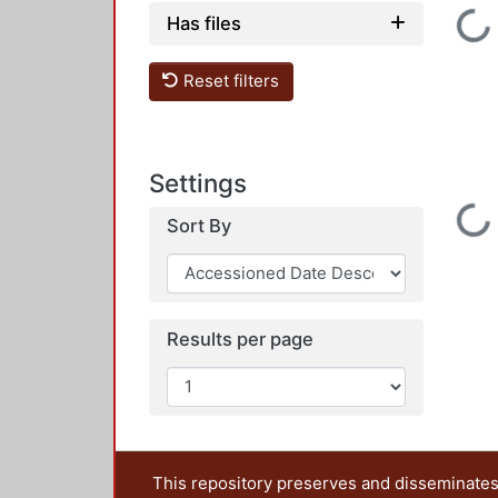
Loading...
Has files
Reset filters
Settings
Loading...
Sort By
Results per page
This repository preserves and disseminates,