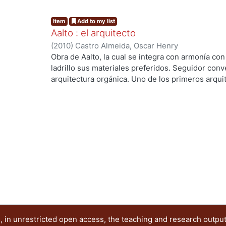
Item
Add to my list
Aalto : el arquitecto
(
2010
)
Castro Almeida, Oscar Henry
Obra de Aalto, la cual se integra con armonía con 
ladrillo sus materiales preferidos. Seguidor conv
arquitectura orgánica. Uno de los primeros arqu
escandinavo.
 in unrestricted open access, the teaching and research outpu