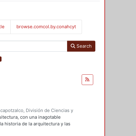
tle
browse.comcol.by.conahcyt
Search
×
apotzalco, División de Ciencias y
n del Diseño en el Tiempo.
,
2010
)
uitectura, con una inagotable
a historia de la arquitectura y las