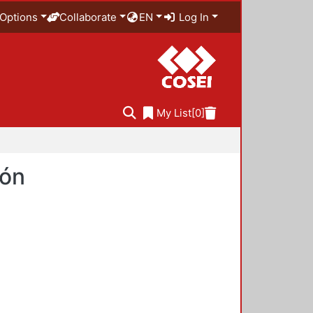
Options
Collaborate
EN
Log In
My List
[0]
ión