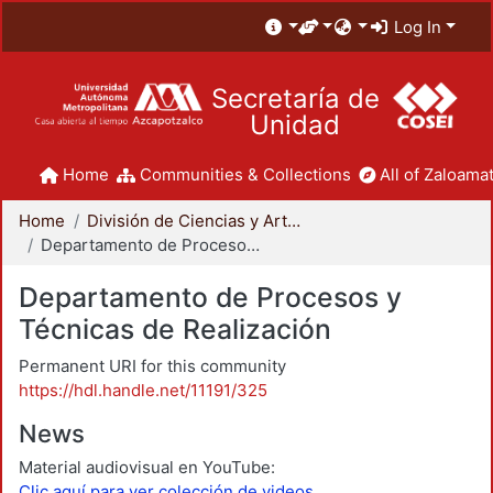
Log In
Secretaría de
Unidad
Home
Communities & Collections
All of Zaloamat
Home
División de Ciencias y Artes para el Diseño
Departamento de Procesos y Técnicas de Realización
Departamento de Procesos y
Técnicas de Realización
Permanent URI for this community
https://hdl.handle.net/11191/325
News
Material audiovisual en YouTube:
Clic aquí para ver colección de videos.