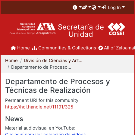
Log In
Secretaría de
Unidad
Home
Communities & Collections
All of Zaloamat
Home
División de Ciencias y Artes para el Diseño
Departamento de Procesos y Técnicas de Realización
Departamento de Procesos y
Técnicas de Realización
Permanent URI for this community
https://hdl.handle.net/11191/325
News
Material audiovisual en YouTube:
Clic aquí para ver colección de videos.