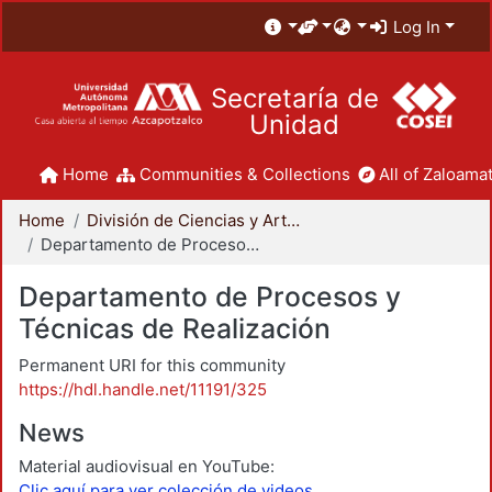
Log In
Secretaría de
Unidad
Home
Communities & Collections
All of Zaloamat
Home
División de Ciencias y Artes para el Diseño
Departamento de Procesos y Técnicas de Realización
Departamento de Procesos y
Técnicas de Realización
Permanent URI for this community
https://hdl.handle.net/11191/325
News
Material audiovisual en YouTube:
Clic aquí para ver colección de videos.