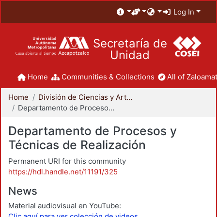
Log In
Secretaría de
Unidad
Home
Communities & Collections
All of Zaloamat
Home
División de Ciencias y Artes para el Diseño
Departamento de Procesos y Técnicas de Realización
Departamento de Procesos y
Técnicas de Realización
Permanent URI for this community
https://hdl.handle.net/11191/325
News
Material audiovisual en YouTube:
Clic aquí para ver colección de videos.