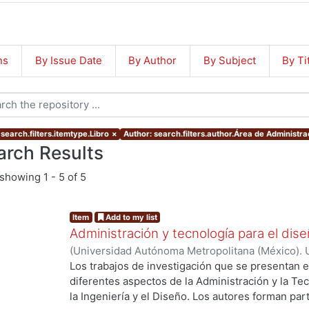
ns
By Issue Date
By Author
By Subject
By Ti
search.filters.itemtype.Libro
×
Author: search.filters.author.Área de Administra
arch Results
showing
1 - 5 of 5
Item
Add to my list
Administración y tecnología para el dis
(
Universidad Autónoma Metropolitana (México). U
Ciencias y Artes para el Diseño.
,
2016
)
Área de A
Los trabajos de investigación que se presentan 
Diseño.
diferentes aspectos de la Administración y la Tec
la Ingeniería y el Diseño. Los autores forman part