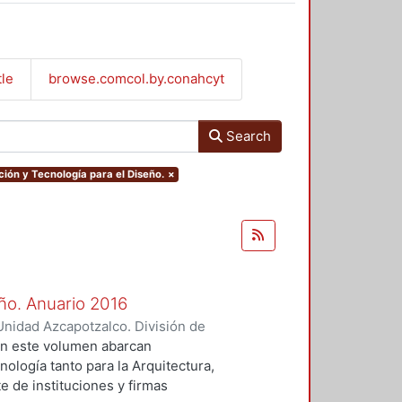
tle
browse.comcol.by.conahcyt
Search
ción y Tecnología para el Diseño.
×
eño. Anuario 2016
nidad Azcapotzalco. División de
dministración y Tecnología para el
en este volumen abarcan
nología tanto para la Arquitectura,
e de instituciones y firmas