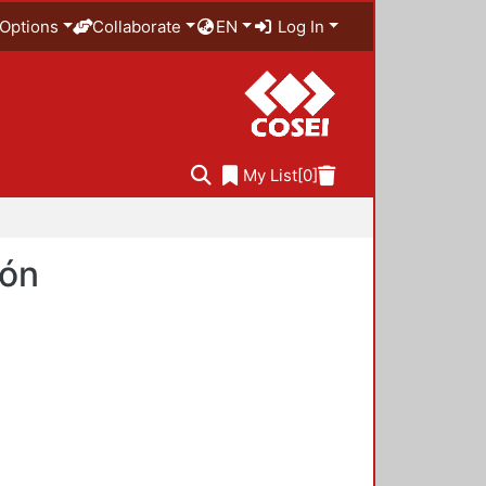
Options
Collaborate
EN
Log In
My List
[0]
ión