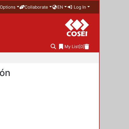
Options
Collaborate
EN
Log In
My List
[0]
ión