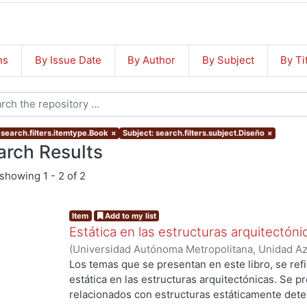
ns
By Issue Date
By Author
By Subject
By Ti
 search.filters.itemtype.Book
×
Subject: search.filters.subject.Diseño
×
arch Results
showing
1 - 2 of 2
Item
Add to my list
Estática en las estructuras arquitectóni
(
Universidad Autónoma Metropolitana, Unidad Azc
Artes para el Diseño, Departamento de Procesos
Los temas que se presentan en este libro, se refi
García Malo Flores, Carlos
estática en las estructuras arquitectónicas. Se p
relacionados con estructuras estáticamente det