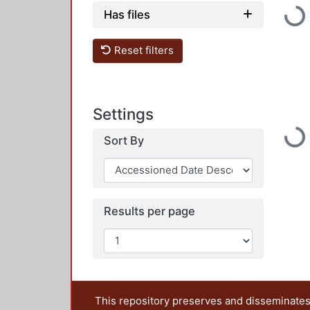
Loadi
Has files
Reset filters
Settings
Loadi
Sort By
Results per page
This repository preserves and disseminates,