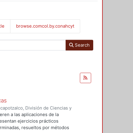
tle
browse.comcol.by.conahcyt
Search
cas
apotzalco, División de Ciencias y
 y Técnicas de Realización
,
1997
)
eren a las aplicaciones de la
resentan ejercicios prácticos
erminadas, resueltos por métodos