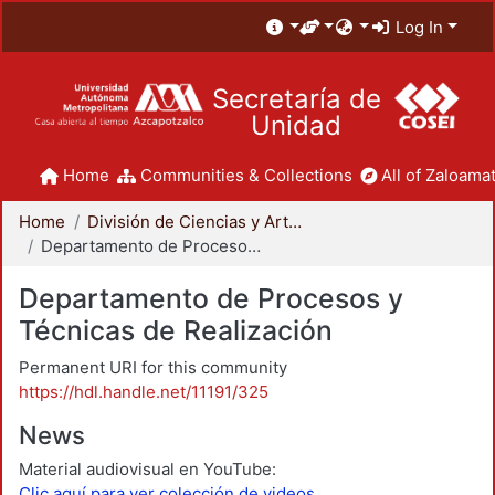
Log In
Secretaría de
Unidad
Home
Communities & Collections
All of Zaloamat
Home
División de Ciencias y Artes para el Diseño
Departamento de Procesos y Técnicas de Realización
Departamento de Procesos y
Técnicas de Realización
Permanent URI for this community
https://hdl.handle.net/11191/325
News
Material audiovisual en YouTube:
Clic aquí para ver colección de videos.