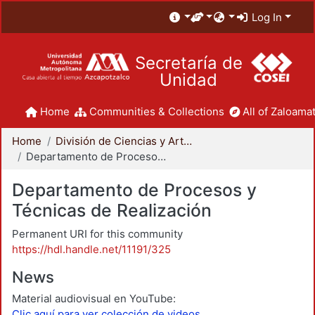
Log In
Secretaría de
Unidad
Home
Communities & Collections
All of Zaloamat
Home
División de Ciencias y Artes para el Diseño
Departamento de Procesos y Técnicas de Realización
Departamento de Procesos y
Técnicas de Realización
Permanent URI for this community
https://hdl.handle.net/11191/325
News
Material audiovisual en YouTube:
Clic aquí para ver colección de videos.