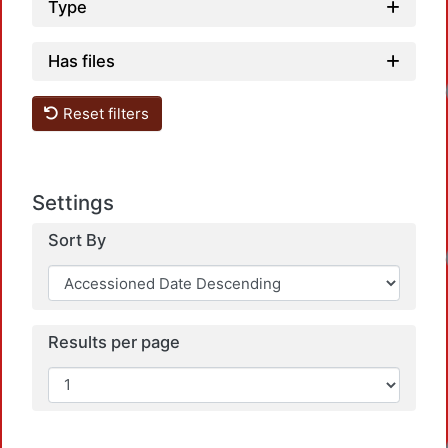
Type
Has files
Loadi
Reset filters
Settings
Sort By
Loadi
Results per page