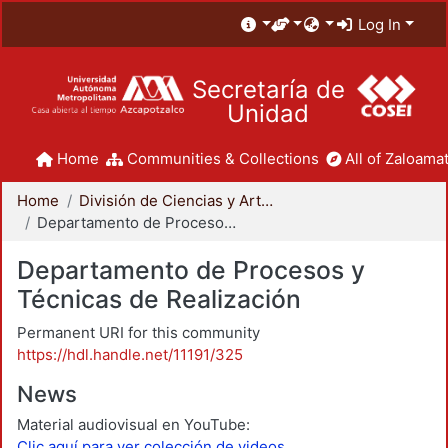
Log In
Secretaría de
Unidad
Home
Communities & Collections
All of Zaloamat
Home
División de Ciencias y Artes para el Diseño
Departamento de Procesos y Técnicas de Realización
Departamento de Procesos y
Técnicas de Realización
Permanent URI for this community
https://hdl.handle.net/11191/325
News
Material audiovisual en YouTube:
Clic aquí para ver colección de videos.