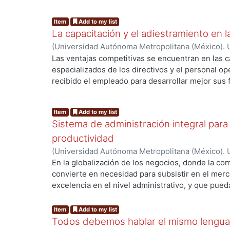
control de suma utilidad que implica una metodol
ng...
las diversas operaciones de una entidad producti
Item
Add to my list
introducirse en el concepto de auditoría partir 
La capacitación y el adiestramiento en
permear los contenidos que se deben formular al
(
Universidad Autónoma Metropolitana (México). U
entidades productivas. Por tal motivo, en este a
Ciencias y Artes para el Diseño.
,
2002
)
Pruneda P
Las ventajas competitivas se encuentran en las 
teórico general de auditoría administrativa.
Rojas, Adán
especializados de los directivos y el personal op
recibido el empleado para desarrollar mejor sus f
y en la capacitación que se le proporcione de ma
ng...
sistemática para desempeñar con calidad sus re
Item
Add to my list
una mayor competitividad en el Sector de la Con
Sistema de administración integral para 
núcleo constructor, integrado por los profesional
productividad
(
Universidad Autónoma Metropolitana (México). U
Ciencias y Artes para el Diseño.
,
2002
)
Flores Bu
En la globalización de los negocios, donde la com
Chiú, Luis Antonio
convierte en necesidad para subsistir en el merc
excelencia en el nivel administrativo, y que pued
ng...
través de un esquema de mejora continua, donde
obligaciones estén soportadas en la organización
Item
Add to my list
implementando los controles necesarios para el 
Todos debemos hablar el mismo lenguaje