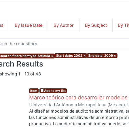
ns
By Issue Date
By Author
By Subject
By Ti
Start date: 2002
×
End date: 2009
×
search.filters.itemtype.Artículo
×
arch Results
showing
1 - 10 of 48
Item
Add to my list
Marco teórico para desarrollar modelos 
(
Universidad Autónoma Metropolitana (México). U
Ciencias y Artes para el Diseño.
,
2002
)
Cisneros,
Al diseñar modelos de auditoría administrativa,
las funciones administrativas de un entorno prof
productiva. La auditoría administrativa puede se