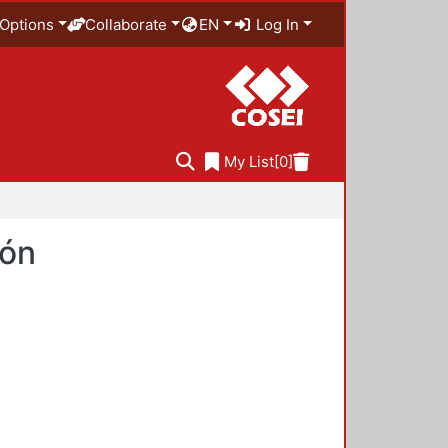
Options
Collaborate
EN
Log In
My List
[0]
ión