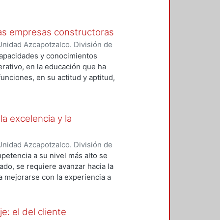
ogía sencilla que debe relacionar
va. Es de vital importancia para
de un marco teórico que permita
 las empresas constructoras
 auditar administrativamente
nidad Azcapotzalco. División de
rtículo se describe un marco
adilla, Juan Antonio
;
Vázquez
capacidades y conocimientos
erativo, en la educación que ha
unciones, en su actitud y aptitud,
nera efectiva, continua y
sponsabilidades. Para conseguir
strucción, se debe empezar por el
la excelencia y la
es y los obreros a pie de obra.
nidad Azcapotzalco. División de
stamante, Jesús Antonio
;
Rocha
petencia a su nivel más alto se
ado, se requiere avanzar hacia la
a mejorarse con la experiencia a
 las responsabilidades y
 de forma clara y completa,
cumplimiento de las
: el del cliente