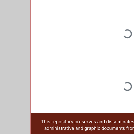
Loadi
Loadi
This repository preserves and disseminates,
administrative and graphic documents from t