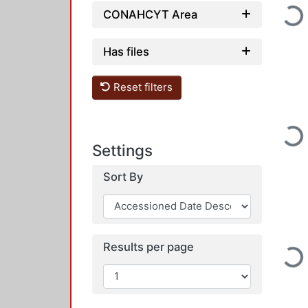
Loadi
CONAHCYT Area
Has files
Reset filters
Loadi
Settings
Sort By
Results per page
Loadi