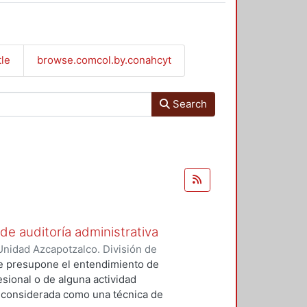
tle
browse.comcol.by.conahcyt
Search
de auditoría administrativa
nidad Azcapotzalco. División de
 Miguel Ángel
 se presupone el entendimiento de
esional o de alguna actividad
r considerada como una técnica de