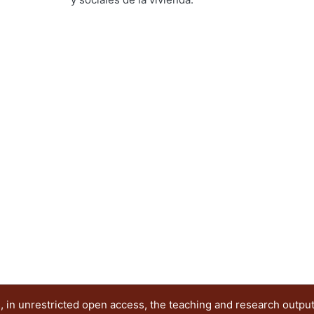
Ramírez Alférez, Alberto
ng...
 in unrestricted open access, the teaching and research outpu