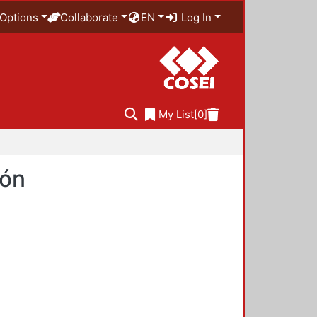
Options
Collaborate
EN
Log In
My List
[0]
ión