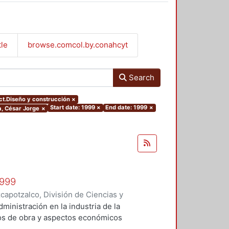
tle
browse.comcol.by.conahcyt
Search
ect.Diseño y construcción
×
Start date: 1999
×
End date: 1999
×
la, César Jorge
×
1999
apotzalco, División de Ciencias y
 y Técnicas de Realización
,
1999
)
administración en la industria de la
Vilchis Salazar, Rubén
;
Carpio
tos de obra y aspectos económicos
Sosa Pedroza, Tomás Enrique
;