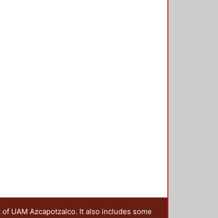
t of UAM Azcapotzalco. It also includes some