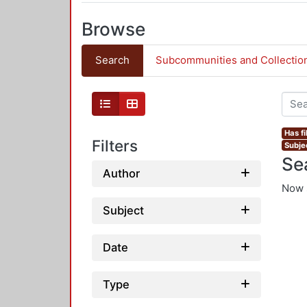
Browse
Search
Subcommunities and Collectio
Has fi
Filters
Subje
Se
Author
Now 
Subject
Date
Type