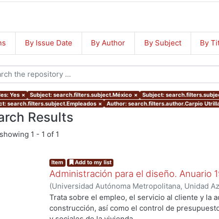
ns
By Issue Date
By Author
By Subject
By Ti
les: Yes
×
Subject: search.filters.subject.México
×
Subject: search.filters.subj
ct: search.filters.subject.Empleados
×
Author: search.filters.author.Carpio Utril
arch Results
showing
1 - 1 of 1
Item
Add to my list
Administración para el diseño. Anuario 
(
Universidad Autónoma Metropolitana, Unidad Azc
Artes para el Diseño, Departamento de Procesos
Trata sobre el empleo, el servicio al cliente y la 
Poó Rubio, Aurora
;
Cervantes Abarca, Alejandro
;
construcción, así como el control de presupues
Utrilla, César Jorge
;
Rodríguez Martínez, Jorge
;
y sociales de la vivienda.