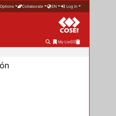
Options
Collaborate
EN
Log In
My List
[0]
ión