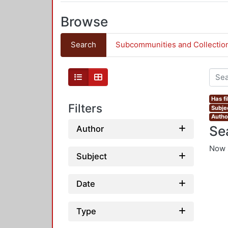
Browse
Search
Subcommunities and Collectio
Has fi
Filters
Subjec
Autho
Se
Author
Now 
Subject
Date
Type