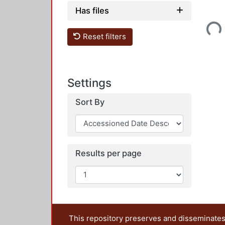
Has files
Loading...
Reset filters
Settings
Sort By
Results per page
This repository preserves and disseminates,