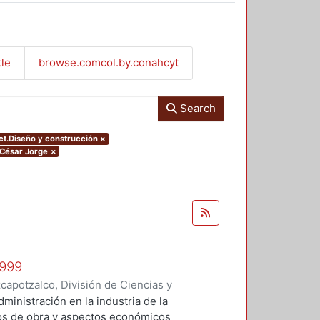
tle
browse.comcol.by.conahcyt
Search
ect.Diseño y construcción
×
, César Jorge
×
1999
apotzalco, División de Ciencias y
 y Técnicas de Realización
,
1999
)
administración en la industria de la
Vilchis Salazar, Rubén
;
Carpio
tos de obra y aspectos económicos