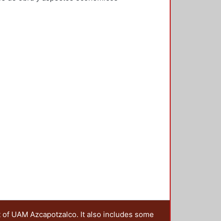
Sosa Pedroza, Tomás Enrique
;
t of UAM Azcapotzalco. It also includes some