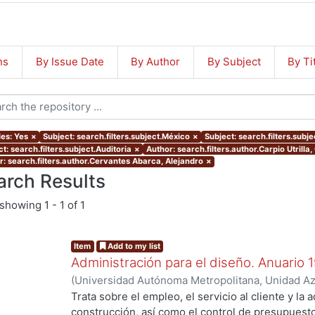
ns
By Issue Date
By Author
By Subject
By Ti
les: Yes
×
Subject: search.filters.subject.México
×
Subject: search.filters.subj
t: search.filters.subject.Auditoria
×
Author: search.filters.author.Carpio Utrilla
r: search.filters.author.Cervantes Abarca, Alejandro
×
arch Results
showing
1 - 1 of 1
Item
Add to my list
Administración para el diseño. Anuario 
(
Universidad Autónoma Metropolitana, Unidad Azc
Artes para el Diseño, Departamento de Procesos
Trata sobre el empleo, el servicio al cliente y la 
Poó Rubio, Aurora
;
Cervantes Abarca, Alejandro
;
construcción, así como el control de presupues