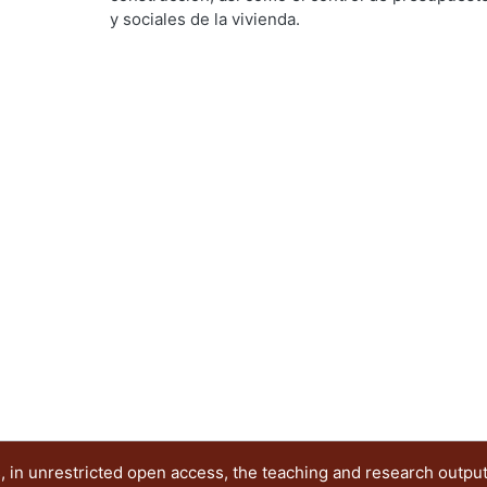
Utrilla, César Jorge
;
Rodríguez Martínez, Jorge
;
y sociales de la vivienda.
Ramírez Alférez, Alberto
 in unrestricted open access, the teaching and research outpu