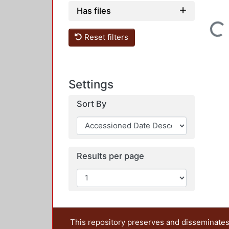
Has files
Loading...
Reset filters
Settings
Sort By
Results per page
This repository preserves and disseminates,