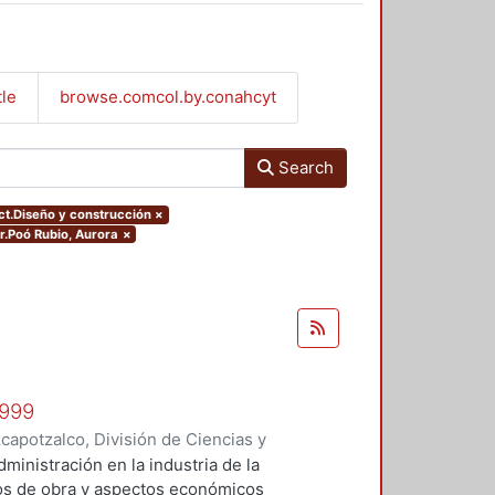
tle
browse.comcol.by.conahcyt
Search
ect.Diseño y construcción
×
or.Poó Rubio, Aurora
×
1999
apotzalco, División de Ciencias y
 y Técnicas de Realización
,
1999
)
administración en la industria de la
Vilchis Salazar, Rubén
;
Carpio
tos de obra y aspectos económicos