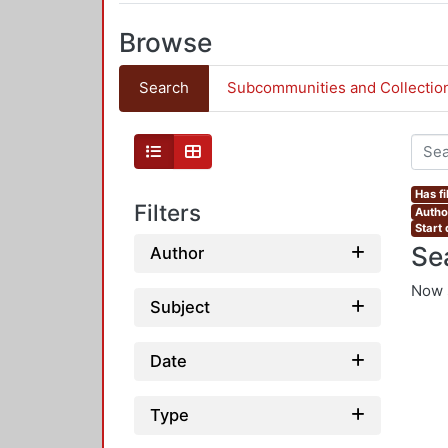
Browse
Search
Subcommunities and Collectio
Has fi
Filters
Author
Start 
Se
Author
Now 
Subject
Date
Type