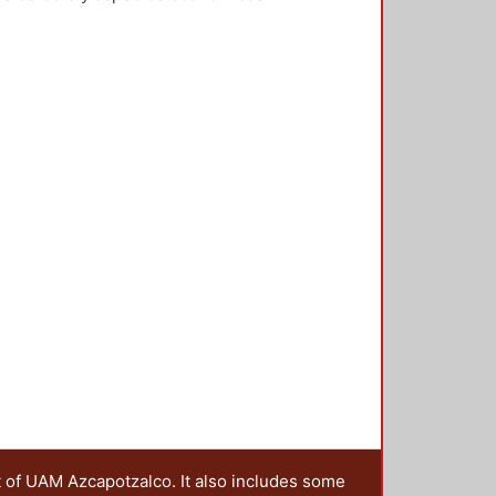
Sosa Pedroza, Tomás Enrique
;
t of UAM Azcapotzalco. It also includes some