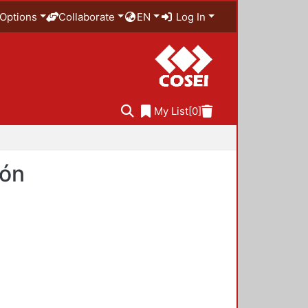
Options
Collaborate
EN
Log In
My List
[0]
ión