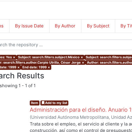
ns
By Issue Date
By Author
By Subject
By Ti
les: Yes
×
Subject: search.filters.subject.México
×
Subject: search.filters.subj
: search.filters.author.Carpio Utrilla, César Jorge
×
Author: search.filters.auth
date: 1999
×
End date: 1999
×
arch Results
showing
1 - 1 of 1
Item
Add to my list
Administración para el diseño. Anuario 
(
Universidad Autónoma Metropolitana, Unidad Azc
Artes para el Diseño, Departamento de Procesos
Trata sobre el empleo, el servicio al cliente y la 
Poó Rubio, Aurora
;
Cervantes Abarca, Alejandro
;
construcción, así como el control de presupues