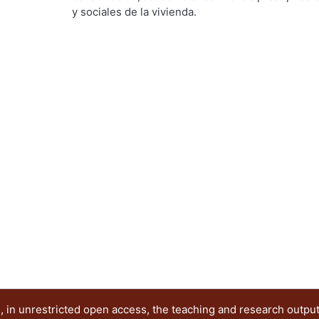
Utrilla, César Jorge
;
Rodríguez Martínez, Jorge
;
y sociales de la vivienda.
Ramírez Alférez, Alberto
 in unrestricted open access, the teaching and research outpu