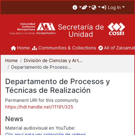
Log In
Secretaría de
Unidad
Home
Communities & Collections
All of Zaloamat
Home
División de Ciencias y Artes para el Diseño
Departamento de Procesos y Técnicas de Realización
Departamento de Procesos y
Técnicas de Realización
Permanent URI for this community
https://hdl.handle.net/11191/325
News
Material audiovisual en YouTube:
Clic aquí para ver colección de videos.