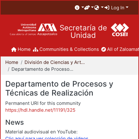
Log In
Secretaría de
Unidad
Home
Communities & Collections
All of Zaloamat
Home
División de Ciencias y Artes para el Diseño
Departamento de Procesos y Técnicas de Realización
Departamento de Procesos y
Técnicas de Realización
Permanent URI for this community
https://hdl.handle.net/11191/325
News
Material audiovisual en YouTube:
Clic aquí para ver colección de videos.