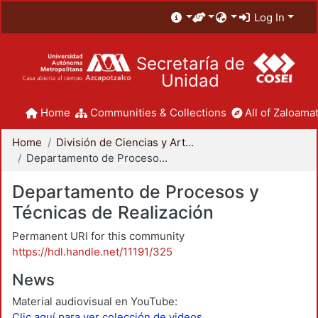
Log In
Secretaría de
Unidad
Home
Communities & Collections
All of Zaloamat
Home
División de Ciencias y Artes para el Diseño
Departamento de Procesos y Técnicas de Realización
Departamento de Procesos y
Técnicas de Realización
Permanent URI for this community
https://hdl.handle.net/11191/325
News
Material audiovisual en YouTube:
Clic aquí para ver colección de videos.