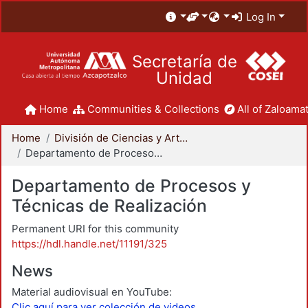
Log In
Secretaría de
Unidad
Home
Communities & Collections
All of Zaloamat
Home
División de Ciencias y Artes para el Diseño
Departamento de Procesos y Técnicas de Realización
Departamento de Procesos y
Técnicas de Realización
Permanent URI for this community
https://hdl.handle.net/11191/325
News
Material audiovisual en YouTube:
Clic aquí para ver colección de videos.