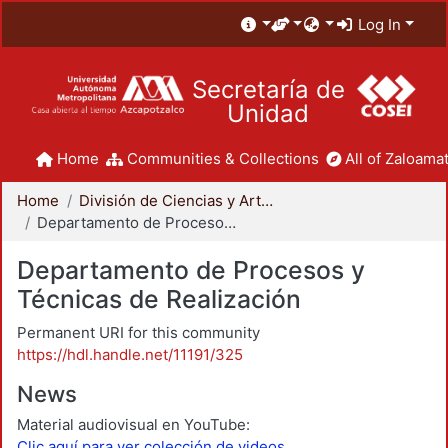
Log In
Secretaría de
Unidad
Home
Communities & Collections
All of Zaloamat
Home
División de Ciencias y Artes para el Diseño
Departamento de Procesos y Técnicas de Realización
Departamento de Procesos y
Técnicas de Realización
Permanent URI for this community
https://hdl.handle.net/11191/325
News
Material audiovisual en YouTube:
Clic aquí para ver colección de videos.