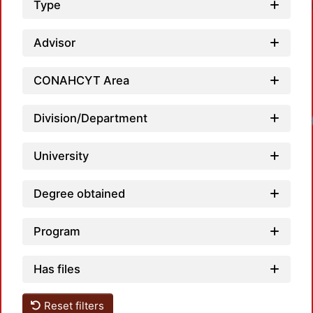
Type
Advisor
CONAHCYT Area
Division/Department
Loadi
University
Degree obtained
Program
Has files
Reset filters