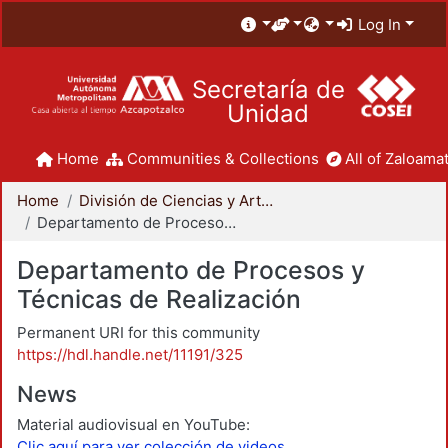
Log In
Secretaría de
Unidad
Home
Communities & Collections
All of Zaloamat
Home
División de Ciencias y Artes para el Diseño
Departamento de Procesos y Técnicas de Realización
Departamento de Procesos y
Técnicas de Realización
Permanent URI for this community
https://hdl.handle.net/11191/325
News
Material audiovisual en YouTube:
Clic aquí para ver colección de videos.