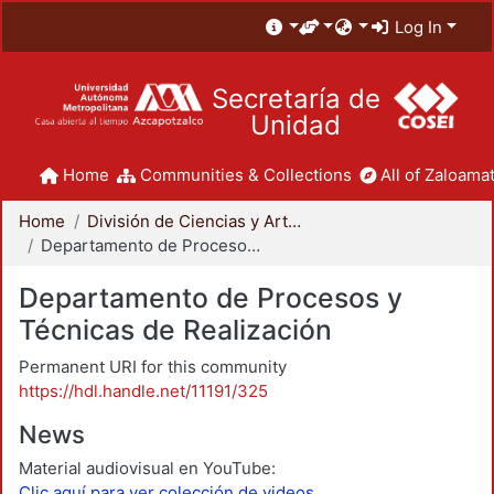
Log In
Secretaría de
Unidad
Home
Communities & Collections
All of Zaloamat
Home
División de Ciencias y Artes para el Diseño
Departamento de Procesos y Técnicas de Realización
Departamento de Procesos y
Técnicas de Realización
Permanent URI for this community
https://hdl.handle.net/11191/325
News
Material audiovisual en YouTube:
Clic aquí para ver colección de videos.