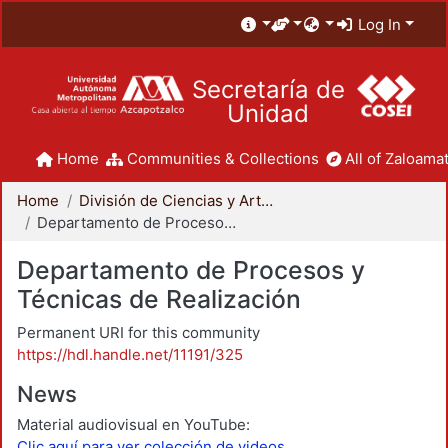
Log In
Secretaría de
Unidad
Home
Communities & Collections
All of Zaloamat
Home
División de Ciencias y Artes para el Diseño
Departamento de Procesos y Técnicas de Realización
Departamento de Procesos y
Técnicas de Realización
Permanent URI for this community
https://hdl.handle.net/11191/325
News
Material audiovisual en YouTube:
Clic aquí para ver colección de videos.