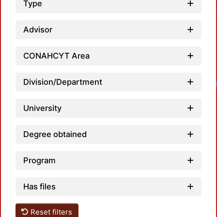
Type
Advisor
CONAHCYT Area
Division/Department
Loadi
University
Degree obtained
Program
Has files
Reset filters