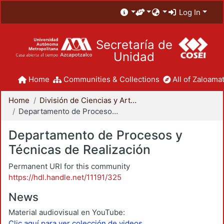
Log In
Secretaría de
Unidad
Home
Communities & Collections
All of Zaloamat
Home
División de Ciencias y Artes para el Diseño
Departamento de Procesos y Técnicas de Realización
Departamento de Procesos y
Técnicas de Realización
Permanent URI for this community
https://hdl.handle.net/11191/325
News
Material audiovisual en YouTube:
Clic aquí para ver colección de videos.