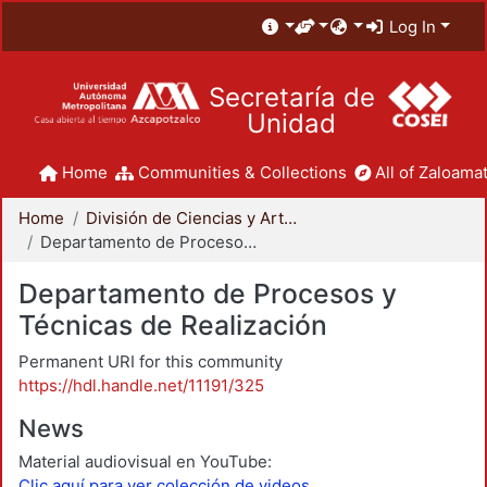
Log In
Secretaría de
Unidad
Home
Communities & Collections
All of Zaloamat
Home
División de Ciencias y Artes para el Diseño
Departamento de Procesos y Técnicas de Realización
Departamento de Procesos y
Técnicas de Realización
Permanent URI for this community
https://hdl.handle.net/11191/325
News
Material audiovisual en YouTube:
Clic aquí para ver colección de videos.