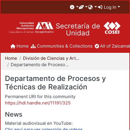
Log In
Secretaría de
Unidad
Home
Communities & Collections
All of Zaloamat
Home
División de Ciencias y Artes para el Diseño
Departamento de Procesos y Técnicas de Realización
Departamento de Procesos y
Técnicas de Realización
Permanent URI for this community
https://hdl.handle.net/11191/325
News
Material audiovisual en YouTube:
Clic aquí para ver colección de videos.