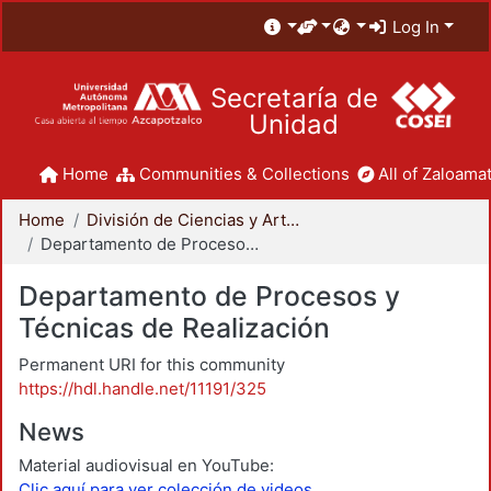
Log In
Secretaría de
Unidad
Home
Communities & Collections
All of Zaloamat
Home
División de Ciencias y Artes para el Diseño
Departamento de Procesos y Técnicas de Realización
Departamento de Procesos y
Técnicas de Realización
Permanent URI for this community
https://hdl.handle.net/11191/325
News
Material audiovisual en YouTube:
Clic aquí para ver colección de videos.