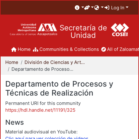
Log In
Secretaría de
Unidad
Home
Communities & Collections
All of Zaloamat
Home
División de Ciencias y Artes para el Diseño
Departamento de Procesos y Técnicas de Realización
Departamento de Procesos y
Técnicas de Realización
Permanent URI for this community
https://hdl.handle.net/11191/325
News
Material audiovisual en YouTube:
Clic aquí para ver colección de videos.