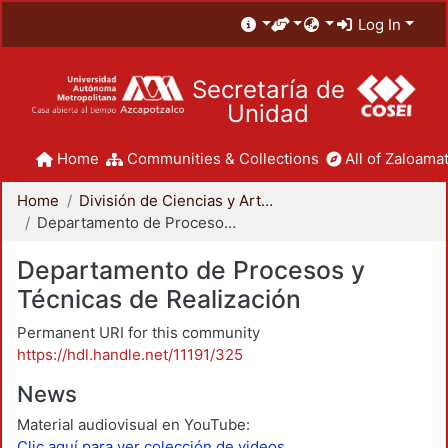
Log In
Secretaría de
Unidad
Home
Communities & Collections
All of Zaloamat
Home
División de Ciencias y Artes para el Diseño
Departamento de Procesos y Técnicas de Realización
Departamento de Procesos y
Técnicas de Realización
Permanent URI for this community
https://hdl.handle.net/11191/325
News
Material audiovisual en YouTube:
Clic aquí para ver colección de videos.