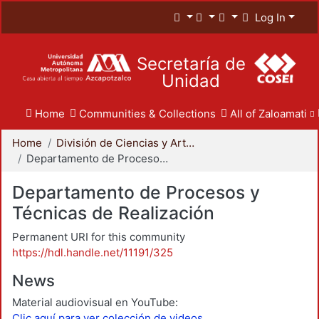
Log In
Secretaría de
Unidad
Home
Communities & Collections
All of Zaloamati
Home
División de Ciencias y Artes para el Diseño
Departamento de Procesos y Técnicas de Realización
Departamento de Procesos y
Técnicas de Realización
Permanent URI for this community
https://hdl.handle.net/11191/325
News
Material audiovisual en YouTube:
Clic aquí para ver colección de videos.