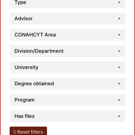
Type
Advisor
Loadi
CONAHCYT Area
Division/Department
University
Degree obtained
Program
Has files
Reset filters