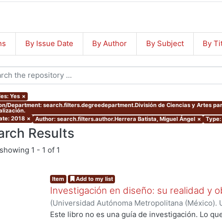
ns
By Issue Date
By Author
By Subject
By Ti
les: Yes
×
ion/Department: search.filters.degreedepartment.División de Ciencias y Artes p
alización.
ate: 2018
×
Author: search.filters.author.Herrera Batista, Miguel Ángel
×
Type: 
arch Results
showing
1 - 1 of 1
Item
Add to my list
Investigación en diseño: su realidad y 
(
Universidad Autónoma Metropolitana (México). 
Herrera Batista, Miguel Ángel
Este libro no es una guía de investigación. Lo qu