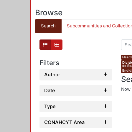
Browse
Search
Subcommunities and Collectio
Has fi
Filters
Divis
de Re
End d
Author
Se
Now 
Date
Type
CONAHCYT Area