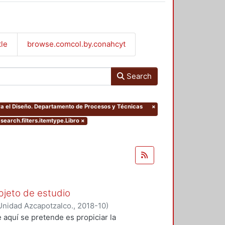
tle
browse.comcol.by.conahcyt
Search
ara el Diseño. Departamento de Procesos y Técnicas
×
search.filters.itemtype.Libro
×
objeto de estudio
Unidad Azcapotzalco.
,
2018-10
)
e aquí se pretende es propiciar la