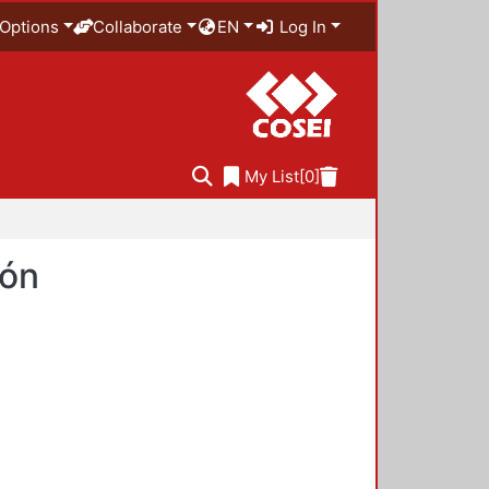
Options
Collaborate
EN
Log In
My List
[0]
ión