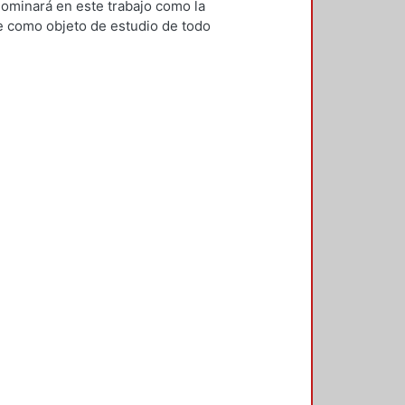
nominará en este trabajo como la
ne como objeto de estudio de todo
a de que esta parte reflexiva ha
leza de la investigación en diseño.
ofrecer una propuesta para concebir
ner el pragmatismo como una
entro de la cual tiene lugar el acto
 ciencias sociales han logrado
tras razones, por el tiempo y
ón de acuerdos dentro de la
necesario realizar un camino
á fundamentalmente del proceso de
 ser la investigación en diseño; su
ítulo 1, describe cómo se concibe y
 El capítulo 2, trata sobre el
 refiere a la dimensión humana,
ulo 4, describe el saber, el sentir y
jeto del diseño. El capítulo 6
ógicos de la realidad del diseño.
 preparatoria para la investigación.
l pragmatismo y diseño.