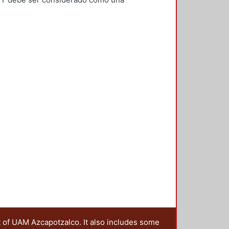
s trabajos como del proceso
 coadyuva al proceso de auditoria,
ncia y rendición de cuentas en la
almente cuatro etapas del proceso,
gía para llevarlas a cabo; estas
able, etapa documental, y
e pólizas, manuales de
 o los edificios, la liberación de
 de finiquito debe contener; así
antes que contempla la ley de obra
para este rubro y se expone lo que
parte de un contratista; también se
 una supervisión, para verificar,
chazar en caso necesario los
t of UAM Azcapotzalco. It also includes some