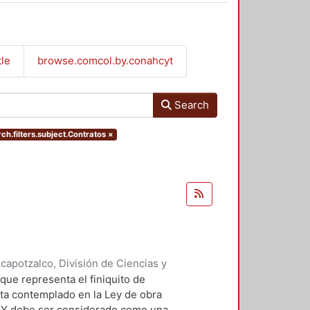
tle
browse.comcol.by.conahcyt
Search
ch.filters.subject.Contratos
×
apotzalco, División de Ciencias y
 y Técnicas de Realización
,
2007-
 que representa el finiquito de
ta contemplado en la Ley de obra
. Y debe ser considerado como una