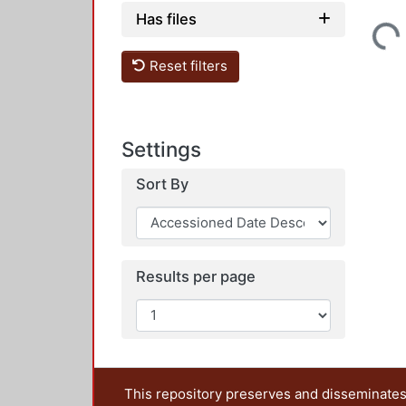
Has files
Loading...
Reset filters
Settings
Sort By
Results per page
This repository preserves and disseminates,