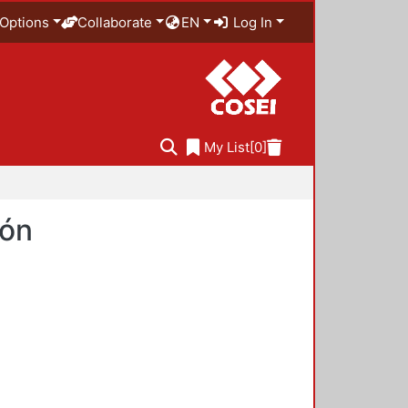
Options
Collaborate
EN
Log In
My List
[0]
ión