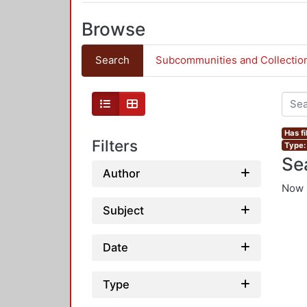
Browse
Search
Subcommunities and Collectio
Has fi
Filters
Type: 
Se
Author
Now 
Subject
Date
Type