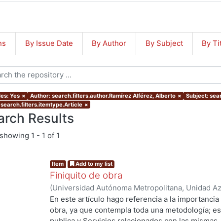
ns
By Issue Date
By Author
By Subject
By Ti
les: Yes
×
Author: search.filters.author.Ramírez Alférez, Alberto
×
Subject: sear
search.filters.itemtype.Article
×
arch Results
showing
1 - 1 of 1
Item
Add to my list
Finiquito de obra
(
Universidad Autónoma Metropolitana, Unidad Azc
Artes para el Diseño, Departamento de Procesos
En este artículo hago referencia a la importancia
12
)
Ramírez Alférez, Alberto
obra, ya que contempla toda una metodología; es
publica y Servicios relacionados con las mismas