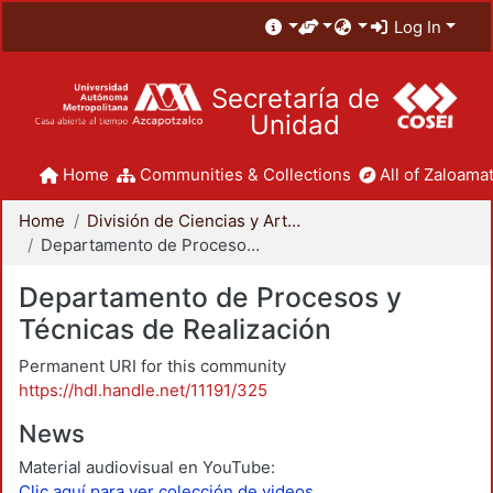
Log In
Secretaría de
Unidad
Home
Communities & Collections
All of Zaloamat
Home
División de Ciencias y Artes para el Diseño
Departamento de Procesos y Técnicas de Realización
Departamento de Procesos y
Técnicas de Realización
Permanent URI for this community
https://hdl.handle.net/11191/325
News
Material audiovisual en YouTube:
Clic aquí para ver colección de videos.