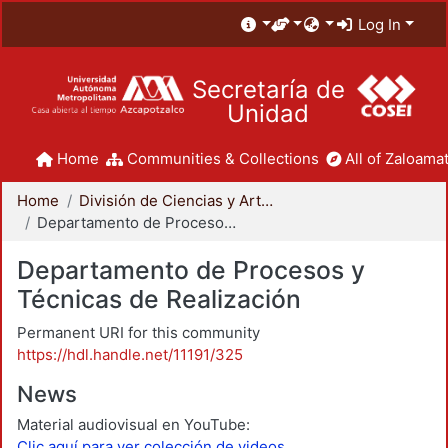
Log In
Secretaría de
Unidad
Home
Communities & Collections
All of Zaloamat
Home
División de Ciencias y Artes para el Diseño
Departamento de Procesos y Técnicas de Realización
Departamento de Procesos y
Técnicas de Realización
Permanent URI for this community
https://hdl.handle.net/11191/325
News
Material audiovisual en YouTube:
Clic aquí para ver colección de videos.