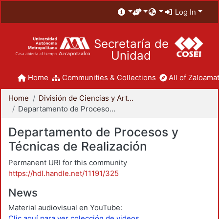
Log In
Secretaría de
Unidad
Home
Communities & Collections
All of Zaloamat
Home
División de Ciencias y Artes para el Diseño
Departamento de Procesos y Técnicas de Realización
Departamento de Procesos y
Técnicas de Realización
Permanent URI for this community
https://hdl.handle.net/11191/325
News
Material audiovisual en YouTube:
Clic aquí para ver colección de videos.