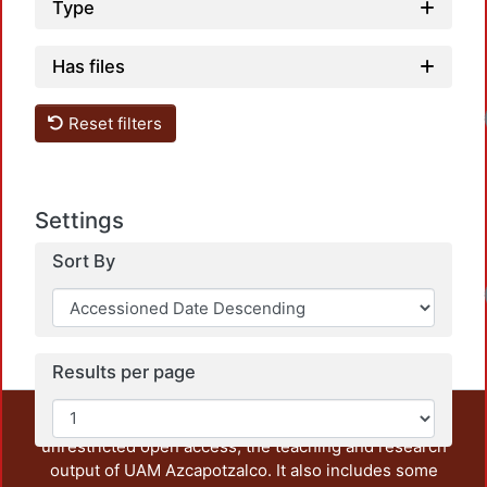
Type
Has files
Load
Reset filters
Settings
Sort By
Load
Results per page
This repository preserves and disseminates, in
unrestricted open access, the teaching and research
output of UAM Azcapotzalco. It also includes some