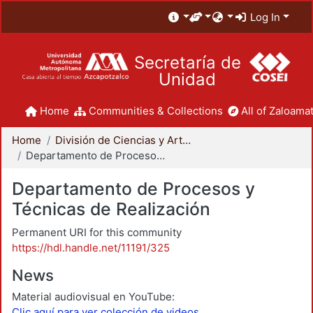
Log In
Secretaría de
Unidad
Home
Communities & Collections
All of Zaloamat
Home
División de Ciencias y Artes para el Diseño
Departamento de Procesos y Técnicas de Realización
Departamento de Procesos y
Técnicas de Realización
Permanent URI for this community
https://hdl.handle.net/11191/325
News
Material audiovisual en YouTube:
Clic aquí para ver colección de videos.