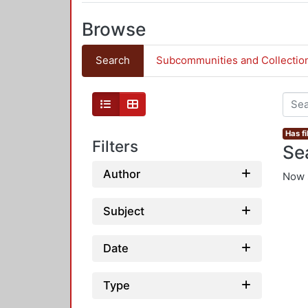
Browse
Search
Subcommunities and Collectio
Has fi
Filters
Se
Author
Now 
Subject
Date
Type