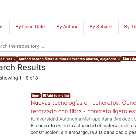
ns
By Issue Date
By Author
By Subject
By Ti
Start d
les: Yes
×
Author: search.filters.author.Cervantes Abarca, Alejandro
×
arch Results
showing
1 - 8 of 8
Item
Add to my list
Nuevas tecnologías en concretos. Concr
reforzado con fibra - concreto ligero es
(
Universidad Autónoma Metropolitana (México). U
Ciencias y Artes para el Diseño. Departamento 
El concreto es en la actualidad el material más us
Realización.
,
2010-11
)
Cervantes Abarca, Alejand
construcción, sin embargo, la alta densidad o pe