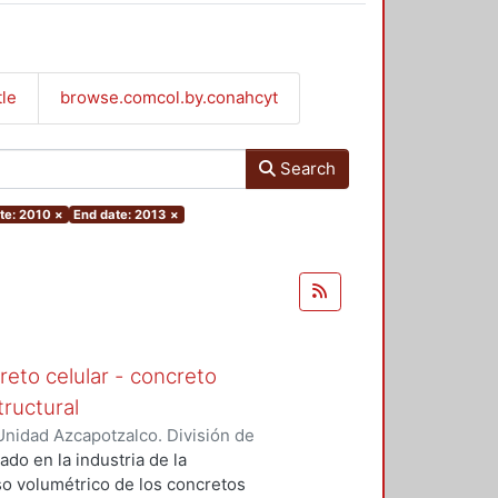
tle
browse.comcol.by.conahcyt
Search
ate: 2010
×
End date: 2013
×
eto celular - concreto
tructural
nidad Azcapotzalco. División de
de Procesos y Técnicas de
ado en la industria de la
ro
so volumétrico de los concretos