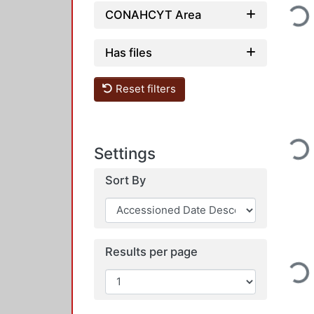
Loadi
CONAHCYT Area
Has files
Reset filters
Loadi
Settings
Sort By
Results per page
Loadi