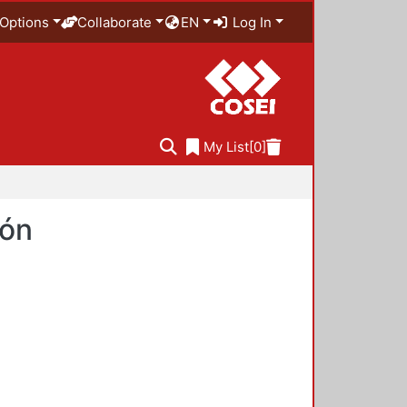
Options
Collaborate
EN
Log In
My List
[0]
ión