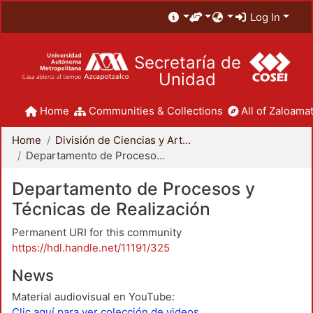
Log In
Secretaría de
Unidad
Home
Communities & Collections
All of Zaloamat
Home
División de Ciencias y Artes para el Diseño
Departamento de Procesos y Técnicas de Realización
Departamento de Procesos y
Técnicas de Realización
Permanent URI for this community
https://hdl.handle.net/11191/325
News
Material audiovisual en YouTube:
Clic aquí para ver colección de videos.