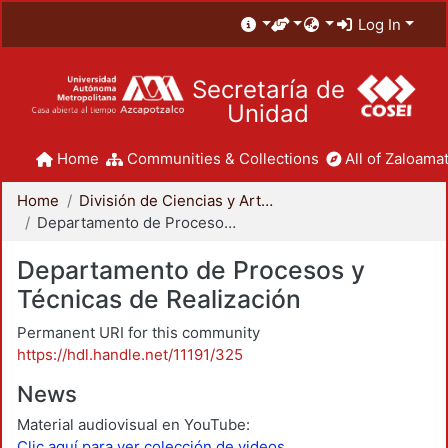
Log In
Secretaría de
Unidad
Home
Communities & Collections
All of Zaloamat
Home
División de Ciencias y Artes para el Diseño
Departamento de Procesos y Técnicas de Realización
Departamento de Procesos y
Técnicas de Realización
Permanent URI for this community
https://hdl.handle.net/11191/325
News
Material audiovisual en YouTube:
Clic aquí para ver colección de videos.