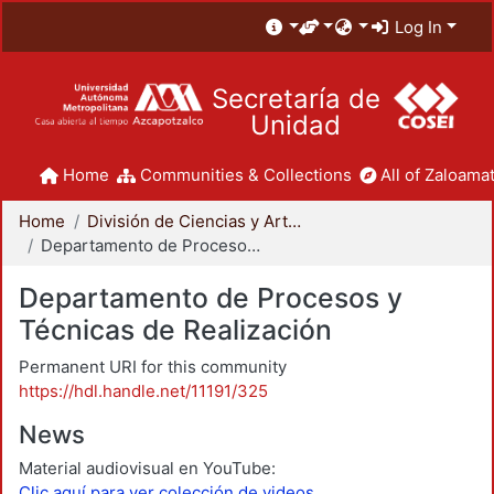
Log In
Secretaría de
Unidad
Home
Communities & Collections
All of Zaloamat
Home
División de Ciencias y Artes para el Diseño
Departamento de Procesos y Técnicas de Realización
Departamento de Procesos y
Técnicas de Realización
Permanent URI for this community
https://hdl.handle.net/11191/325
News
Material audiovisual en YouTube:
Clic aquí para ver colección de videos.