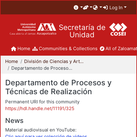
Log In
Secretaría de
Unidad
Home
Communities & Collections
All of Zaloamat
Home
División de Ciencias y Artes para el Diseño
Departamento de Procesos y Técnicas de Realización
Departamento de Procesos y
Técnicas de Realización
Permanent URI for this community
https://hdl.handle.net/11191/325
News
Material audiovisual en YouTube:
Clic aquí para ver colección de videos.