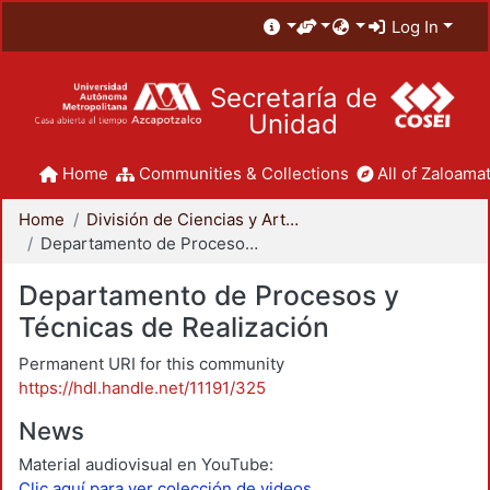
Log In
Secretaría de
Unidad
Home
Communities & Collections
All of Zaloamat
Home
División de Ciencias y Artes para el Diseño
Departamento de Procesos y Técnicas de Realización
Departamento de Procesos y
Técnicas de Realización
Permanent URI for this community
https://hdl.handle.net/11191/325
News
Material audiovisual en YouTube:
Clic aquí para ver colección de videos.