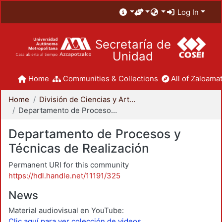
Log In
Secretaría de
Unidad
Home
Communities & Collections
All of Zaloamat
Home
División de Ciencias y Artes para el Diseño
Departamento de Procesos y Técnicas de Realización
Departamento de Procesos y
Técnicas de Realización
Permanent URI for this community
https://hdl.handle.net/11191/325
News
Material audiovisual en YouTube:
Clic aquí para ver colección de videos.