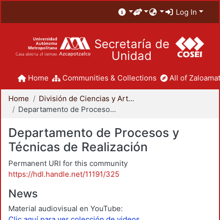
Log In
Secretaría de
Unidad
Home
Communities & Collections
All of Zaloamat
Home
División de Ciencias y Artes para el Diseño
Departamento de Procesos y Técnicas de Realización
Departamento de Procesos y
Técnicas de Realización
Permanent URI for this community
https://hdl.handle.net/11191/325
News
Material audiovisual en YouTube:
Clic aquí para ver colección de videos.