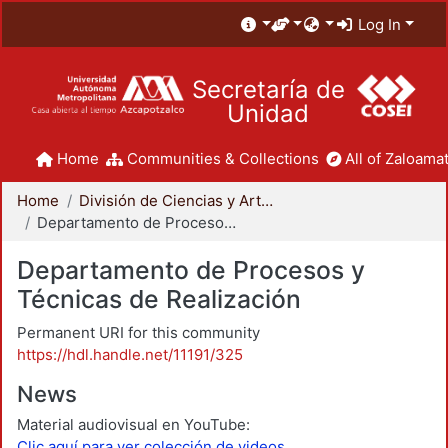
Log In
Secretaría de
Unidad
Home
Communities & Collections
All of Zaloamat
Home
División de Ciencias y Artes para el Diseño
Departamento de Procesos y Técnicas de Realización
Departamento de Procesos y
Técnicas de Realización
Permanent URI for this community
https://hdl.handle.net/11191/325
News
Material audiovisual en YouTube:
Clic aquí para ver colección de videos.