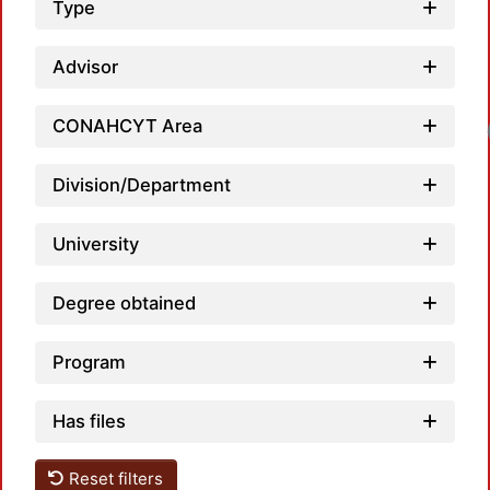
Type
Advisor
CONAHCYT Area
Load
Division/Department
University
Degree obtained
Program
Has files
Reset filters