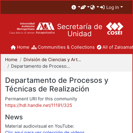
Log In
Secretaría de
Unidad
Home
Communities & Collections
All of Zaloamat
Home
División de Ciencias y Artes para el Diseño
Departamento de Procesos y Técnicas de Realización
Departamento de Procesos y
Técnicas de Realización
Permanent URI for this community
https://hdl.handle.net/11191/325
News
Material audiovisual en YouTube:
Clic aquí para ver colección de videos.