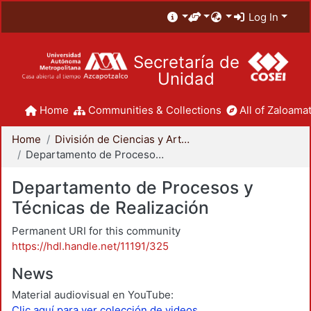
Log In
Secretaría de
Unidad
Home
Communities & Collections
All of Zaloamat
Home
División de Ciencias y Artes para el Diseño
Departamento de Procesos y Técnicas de Realización
Departamento de Procesos y
Técnicas de Realización
Permanent URI for this community
https://hdl.handle.net/11191/325
News
Material audiovisual en YouTube:
Clic aquí para ver colección de videos.