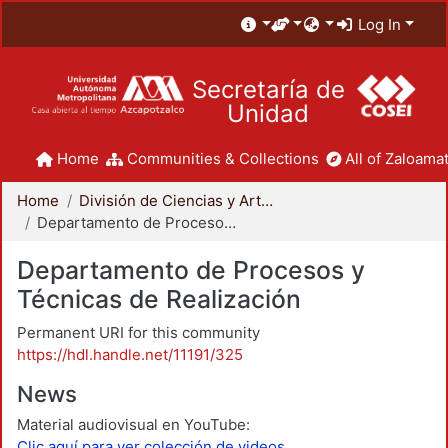
Log In
Secretaría de
Unidad
Home
Communities & Collections
All of Zaloamat
Home
División de Ciencias y Artes para el Diseño
Departamento de Procesos y Técnicas de Realización
Departamento de Procesos y
Técnicas de Realización
Permanent URI for this community
https://hdl.handle.net/11191/325
News
Material audiovisual en YouTube:
Clic aquí para ver colección de videos.