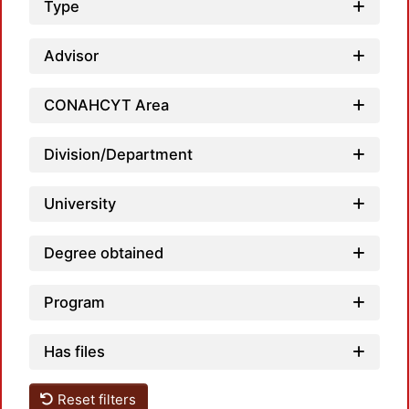
Type
Advisor
Loadi
CONAHCYT Area
Division/Department
University
Degree obtained
Program
Has files
Reset filters