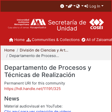
Log In
Secretaría de
Unidad
Home
Communities & Collections
All of Zaloamat
Home
División de Ciencias y Artes para el Diseño
Departamento de Procesos y Técnicas de Realización
Departamento de Procesos y
Técnicas de Realización
Permanent URI for this community
https://hdl.handle.net/11191/325
News
Material audiovisual en YouTube:
Clic aquí para ver colección de videos.