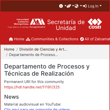
Log In
Secretaría de
Unidad
Home
Communities & Collections
All of Zaloamat
Home
División de Ciencias y Artes para el Diseño
Departamento de Procesos y Técnicas de Realización
Departamento de Procesos y
Técnicas de Realización
Permanent URI for this community
https://hdl.handle.net/11191/325
News
Material audiovisual en YouTube:
Clic aquí para ver colección de videos.